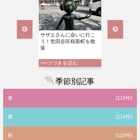
んに会いに行こ
都内最大の閻魔大王像が
ご利益がたくさ
谷区桜新町を散
鎮座する新宿・太宗寺へ
の「花園神社」
参拝
よう
きを読む
>>つづきを読む
>>つづきを読
季節別記事
春
(119件)
夏
(114件)
秋
(118件)