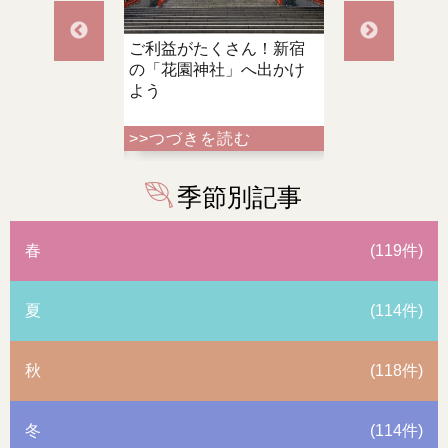
ご利益がたくさん！新宿
サザエさんに会いに行こ
都内最
の「花園神社」へ出かけ
う！世田谷区桜新町を散
鎮座す
よう
策
参拝
>>つづきを読む
>>つづきを読む
>>つ
季節別記事
春
(119件)
夏
(114件)
秋
(118件)
冬
(114件)