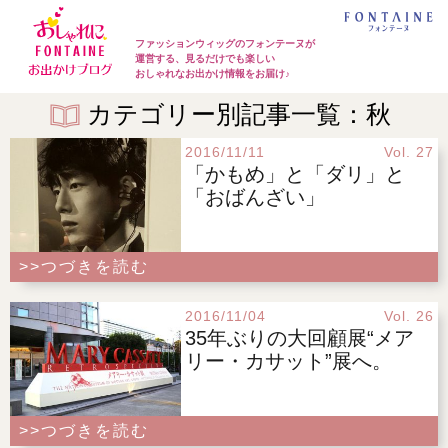
ファッションウィッグのフォンテーヌが
運営する、見るだけでも楽しい
おしゃれなお出かけ情報をお届け♪
カテゴリー別記事一覧：秋
2016/11/11
Vol. 27
「かもめ」と「ダリ」と
「おばんざい」
>>つづきを読む
2016/11/04
Vol. 26
35年ぶりの大回顧展“メア
リー・カサット”展へ。
>>つづきを読む