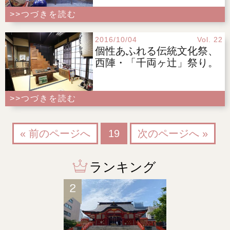
>>つづきを読む
2016/10/04
Vol. 22
個性あふれる伝統文化祭、
西陣・「千両ヶ辻」祭り。
>>つづきを読む
« 前のページへ
19
次のページへ »
ランキング