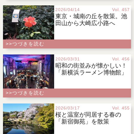
2026/04/14
Vol. 457
東京・城南の丘を散策。池
田山から大崎広小路へ
>>つづきを読む
2026/03/31
Vol. 456
昭和の街並みが懐かしい！
「新横浜ラーメン博物館」
>>つづきを読む
2026/03/17
Vol. 455
桜と温室が同居する春の
「新宿御苑」を散策