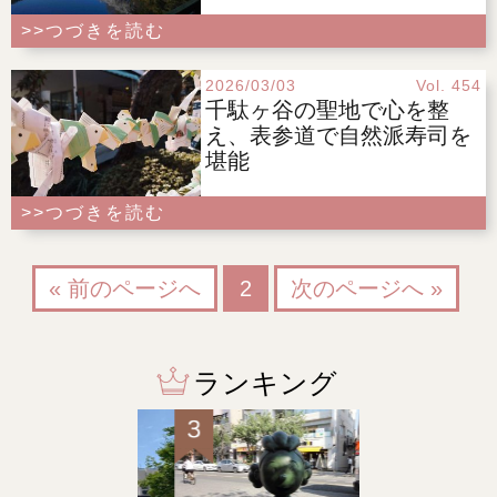
>>つづきを読む
2026/03/03
Vol. 454
千駄ヶ谷の聖地で心を整
え、表参道で自然派寿司を
堪能
>>つづきを読む
« 前のページへ
2
次のページへ »
ランキング