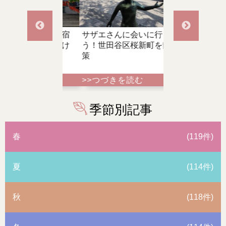
たくさん！新宿
サザエさんに会いに行こ
都内最大の閻魔
神社」へ出かけ
う！世田谷区桜新町を散
鎮座する新宿・
策
参拝
きを読む
>>つづきを読む
>>つづきを読
季節別記事
春
(119件)
夏
(114件)
秋
(118件)