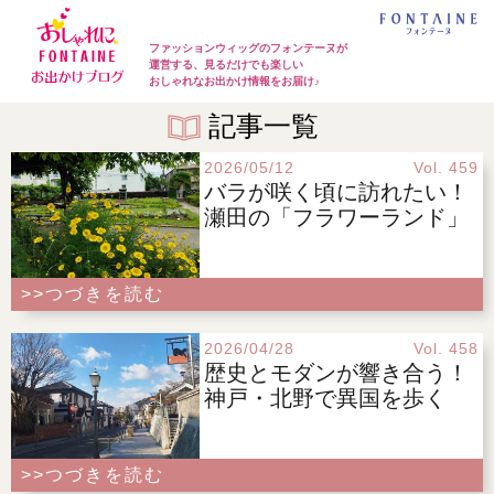
ファッションウィッグのフォンテーヌが
運営する、見るだけでも楽しい
おしゃれなお出かけ情報をお届け♪
記事一覧
2026/05/12
Vol. 459
バラが咲く頃に訪れたい！
瀬田の「フラワーランド」
>>つづきを読む
2026/04/28
Vol. 458
歴史とモダンが響き合う！
神戸・北野で異国を歩く
>>つづきを読む